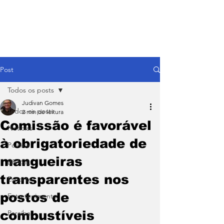
Post
Todos os posts
Judivan Gomes
Todos os posts
2 min de leitura
Comissão é favorável
Notícias
à obrigatoriedade de
Política
mangueiras
BRASIL
transparentes nos
Esporte
postos de
Entretenimento
combustíveis
Paraíba