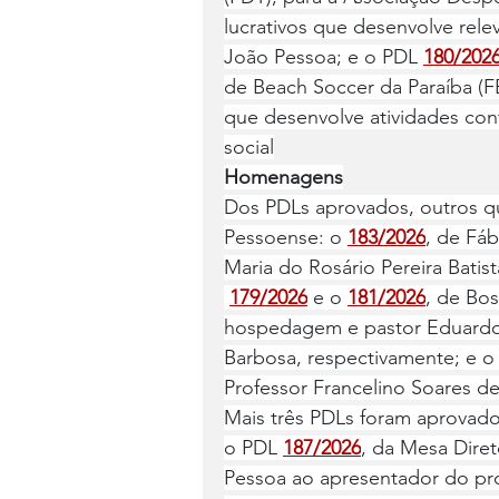
lucrativos que desenvolve rele
João Pessoa; e o PDL 
180/202
de Beach Soccer da Paraíba (FB
que desenvolve atividades cont
social
Homenagens
Dos PDLs aprovados, outros q
Pessoense: o 
183/2026
, de Fáb
Maria do Rosário Pereira Batis
179/2026
 e o 
181/2026
, de Bos
hospedagem e pastor Eduardo R
Barbosa, respectivamente; e o 
Professor Francelino Soares d
Mais três PDLs foram aprovado
o PDL 
187/2026
, da Mesa Dire
Pessoa ao apresentador do pro