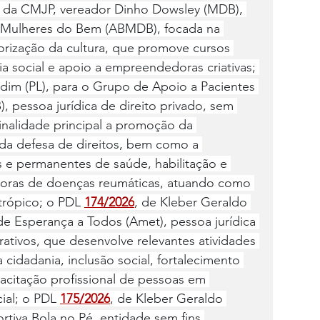
e da CMJP, vereador Dinho Dowsley (MDB), 
e Mulheres do Bem (ABMDB), focada na 
alorização da cultura, que promove cursos 
ia social e apoio a empreendedoras criativas; 
ardim (PL), para o Grupo de Apoio a Pacientes 
 pessoa jurídica de direito privado, sem 
finalidade principal a promoção da 
e da defesa de direitos, bem como a 
s e permanentes de saúde, habilitação e 
doras de doenças reumáticas, atuando como 
ntrópico; o PDL 
174/2026
, de Kleber Geraldo 
de Esperança a Todos (Amet), pessoa jurídica 
crativos, que desenvolve relevantes atividades 
cidadania, inclusão social, fortalecimento 
acitação profissional de pessoas em 
ial; o PDL 
175/2026
, de Kleber Geraldo 
rtiva Bola no Pé, entidade sem fins 