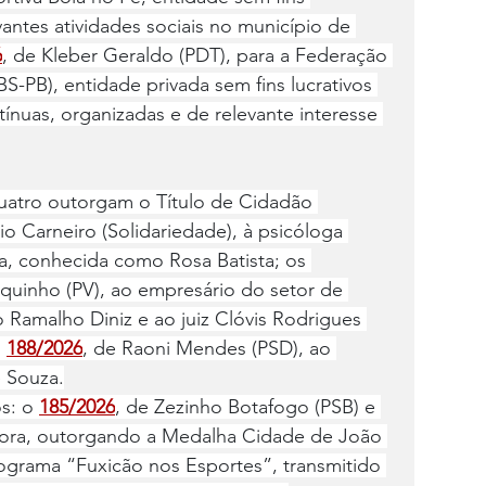
vantes atividades sociais no município de 
6
, de Kleber Geraldo (PDT), para a Federação 
S-PB), entidade privada sem fins lucrativos 
ínuas, organizadas e de relevante interesse 
uatro outorgam o Título de Cidadão 
io Carneiro (Solidariedade), à psicóloga 
ta, conhecida como Rosa Batista; os 
quinho (PV), ao empresário do setor de 
amalho Diniz e ao juiz Clóvis Rodrigues 
 
188/2026
, de Raoni Mendes (PSD), ao 
e Souza.
s: o 
185/2026
, de Zezinho Botafogo (PSB) e 
tora, outorgando a Medalha Cidade de João 
grama “Fuxicão nos Esportes”, transmitido 