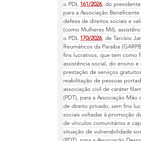
o PDL 
161/2026
, do president
para a Associação Beneficent
defesa de direitos sociais e v
(como Mulheres Mil), assistênc
o PDL 
170/2026
, de Tarcísio J
Reumáticos da Paraíba (GARPB),
fins lucrativos, que tem como 
assistência social, do ensino 
prestação de serviços gratuito
reabilitação de pessoas porta
associação civil de caráter fila
(PDT), para a Associação Mão 
de direito privado, sem fins lu
sociais voltadas à promoção da 
de vínculos comunitários e cap
situação de vulnerabilidade soc
(PDT), para a Associação Despo