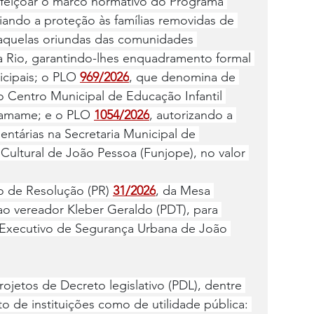
erfeiçoar o marco normativo do Programa 
iando a proteção às famílias removidas de 
 aquelas oriundas das comunidades 
 Rio, garantindo-lhes enquadramento formal 
icipais; o PLO 
969/2026
, que denomina de 
o Centro Municipal de Educação Infantil 
ramame; e o PLO 
1054/2026
, autorizando a 
ntárias na Secretaria Municipal de 
ultural de João Pessoa (Funjope), no valor 
 de Resolução (PR) 
31/2026
, da Mesa 
ao vereador Kleber Geraldo (PDT), para 
-Executivo de Segurança Urbana de João 
jetos de Decreto legislativo (PDL), dentre 
 de instituições como de utilidade pública: 