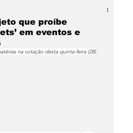
a
SLIDER
Destaque
eto que proíbe
Bets’ em eventos e
s
érias na votação desta quinta-feira (28)