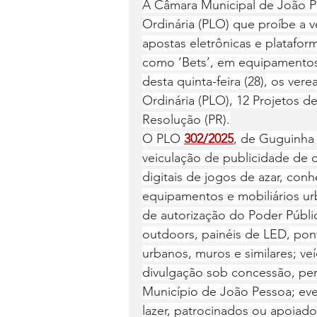
A Câmara Municipal de João P
Ordinária (PLO) que proíbe a v
apostas eletrônicas e plataform
como ‘Bets’, em equipamentos
desta quinta-feira (28), os ver
Ordinária (PLO), 12 Projetos d
Resolução (PR).
O PLO 
302/2025
, de Guguinha
veiculação de publicidade de c
digitais de jogos de azar, con
equipamentos e mobiliários ur
de autorização do Poder Públic
outdoors, painéis de LED, pont
urbanos, muros e similares; v
divulgação sob concessão, per
Município de João Pessoa; even
lazer, patrocinados ou apoiado