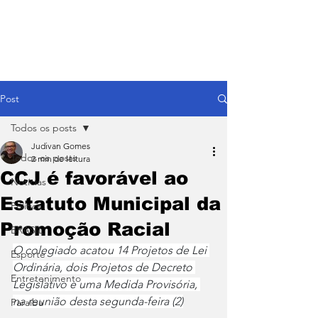
Post
Todos os posts
Judivan Gomes
Todos os posts
2 min de leitura
CCJ é favorável ao
Notícias
Estatuto Municipal da
Política
Promoção Racial
BRASIL
O colegiado acatou 14 Projetos de Lei 
Esporte
Ordinária, dois Projetos de Decreto 
Entretenimento
Legislativo e uma Medida Provisória, 
na reunião desta segunda-feira (2)
Paraíba