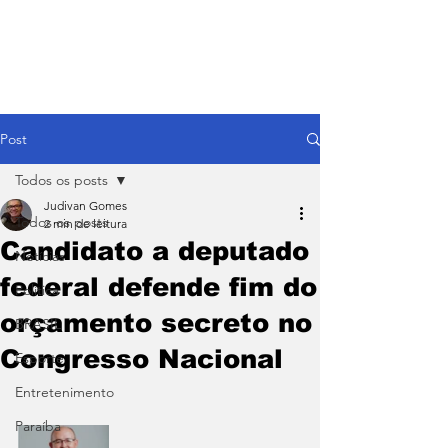
Post
Todos os posts
Judivan Gomes
Todos os posts
2 min de leitura
Candidato a deputado
Notícias
federal defende fim do
Política
orçamento secreto no
BRASIL
Congresso Nacional
Esporte
Entretenimento
Paraíba