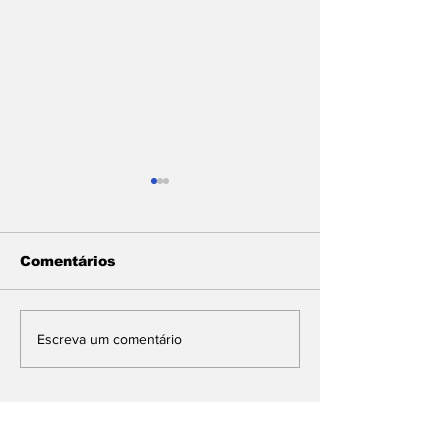
Comentários
Leo Bezerra prestigia
Genial/ Quaes
Escreva um comentário
shows de Fabiana
lidera 1º e 2º
Souto, Jotinha e
mas Flávio c
Santanna O Cantador
e destaca sucesso
da Festa das Neves