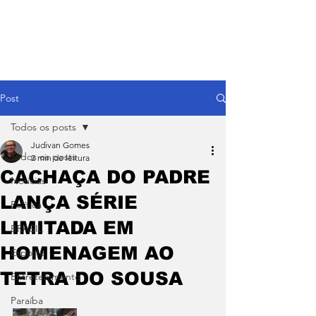
Post
Todos os posts
Judivan Gomes
Todos os posts
2 min de leitura
CACHAÇA DO PADRE
Notícias
LANÇA SÉRIE
Política
LIMITADA EM
BRASIL
HOMENAGEM AO
Esporte
TETRA DO SOUSA
Entretenimento
Paraíba