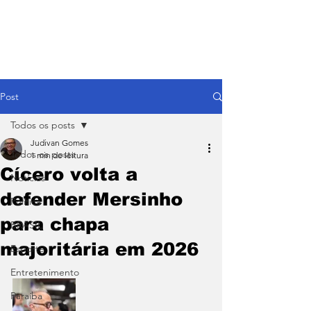
Post
Todos os posts
Judivan Gomes
Todos os posts
1 min de leitura
Cícero volta a
Notícias
defender Mersinho
Política
para chapa
BRASIL
majoritária em 2026
Esporte
Entretenimento
Paraíba