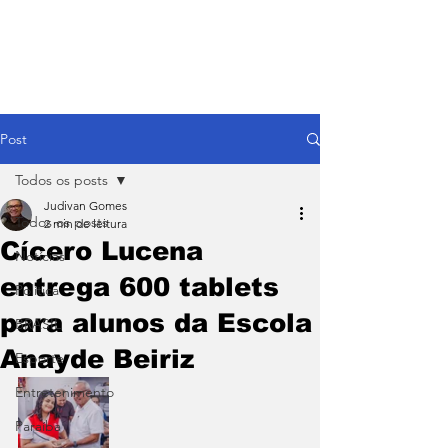
Post
Todos os posts
Judivan Gomes
Todos os posts
2 min de leitura
Cícero Lucena
Notícias
entrega 600 tablets
Política
para alunos da Escola
BRASIL
Anayde Beiriz
Esporte
Entretenimento
Paraíba