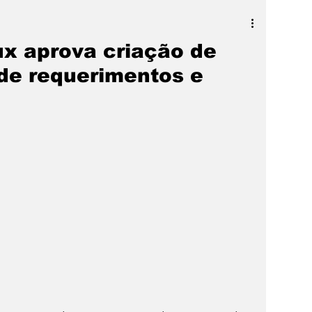
a
SLIDER
Destaque
x aprova criação de
 de requerimentos e