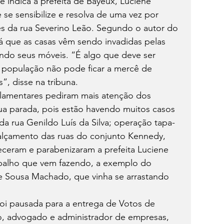
 indica à prefeita de Bayeux, Luciene 
e sensibilize e resolva de uma vez por 
s da rua Severino Leão. Segundo o autor do 
já que as casas vêm sendo invadidas pelas 
endo seus móveis. “É algo que deve ser 
a população não pode ficar a mercê de 
”, disse na tribuna.
rlamentares pediram mais atenção dos 
a parada, pois estão havendo muitos casos 
a rua Genildo Luís da Silva; operação tapa-
alçamento das ruas do conjunto Kennedy, 
eceram e parabenizaram a prefeita Luciene 
rabalho que vem fazendo, a exemplo do 
e Sousa Machado, que vinha se arrastando 
oi pausada para a entrega de Votos de 
o, advogado e administrador de empresas, 