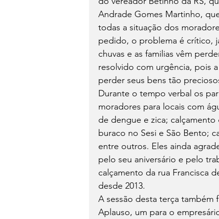
do vereador Betinho da RS, que
Andrade Gomes Martinho, que s
todas a situação dos moradore
pedido, o problema é crítico, 
chuvas e as familias vêm perd
resolvido com urgência, pois 
perder seus bens tão preciosos
Durante o tempo verbal os pa
moradores para locais com águ
de dengue e zica; calçamento d
buraco no Sesi e São Bento; c
entre outros. Eles ainda agrad
pelo seu aniversário e pelo t
calçamento da rua Francisca d
desde 2013.
A sessão desta terça também f
Aplauso, um para o empresári