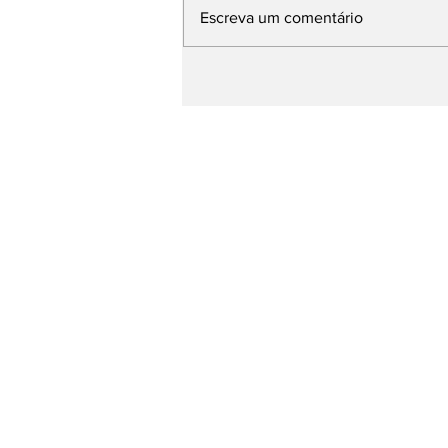
Escreva um comentário
Missão apresenta
candidatos a deputado
federal neste sábado e
João Pessoa