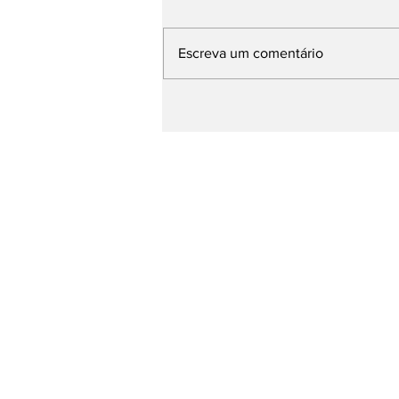
Escreva um comentário
Prefeitura lança versão
2026 de programas
estudantis e de
monitoramento dos
combustíveis nesta
segunda-feira