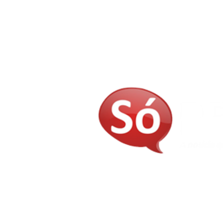
E-mail:
judivangomes@gmail.com
contatosopb@gmail.com
Telefones: (83) 3237-8435 - (83) 9 