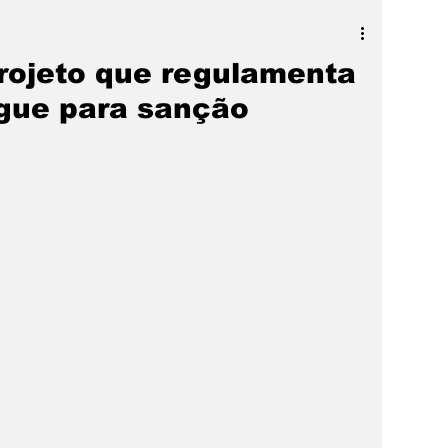
a
SLIDER
Destaque
rojeto que regulamenta
egue para sanção