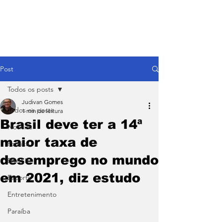
Post
Todos os posts
Judivan Gomes
Todos os posts
1 min de leitura
Brasil deve ter a 14ª
Notícias
maior taxa de
Política
desemprego no mundo
BRASIL
em 2021, diz estudo
Esporte
Entretenimento
Paraíba