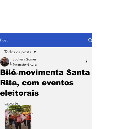
Post
Todos os posts
Judivan Gomes
Todos os posts
1 min de leitura
Biló movimenta Santa
Notícias
Rita, com eventos
Política
eleitorais
BRASIL
Esporte
Entretenimento
Paraíba