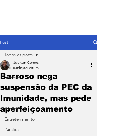
Post
Todos os posts
Judivan Gomes
Todos os posts
2 min de leitura
Barroso nega
Notícias
suspensão da PEC da
Política
Imunidade, mas pede
BRASIL
aperfeiçoamento
Esporte
Entretenimento
Paraíba