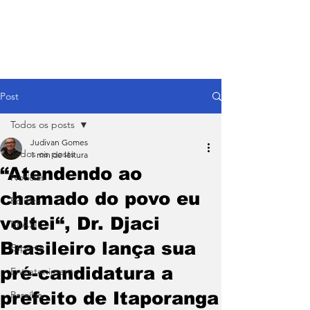
Post
Todos os posts
Judivan Gomes
Todos os posts
1 min de leitura
“Atendendo ao
Notícias
chamado do povo eu
Política
voltei“, Dr. Djaci
BRASIL
Brasileiro lança sua
Esporte
pré-candidatura a
Entretenimento
prefeito de Itaporanga
Paraíba