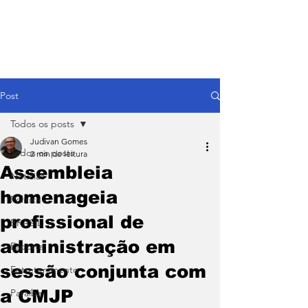
Post
Todos os posts
Judivan Gomes
Todos os posts
2 min de leitura
Assembleia
Notícias
homenageia
Política
profissional de
BRASIL
administração em
Esporte
sessão conjunta com
Entretenimento
a CMJP
Paraíba