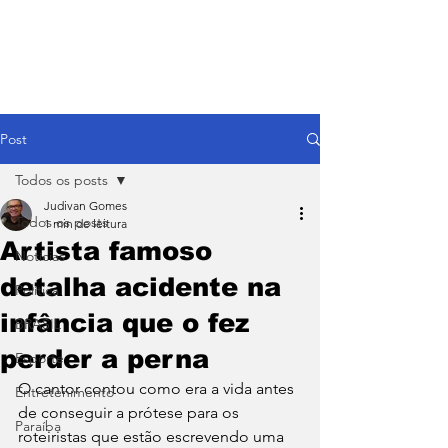
Post
Todos os posts
Judivan Gomes
Todos os posts
1 min de leitura
Artista famoso
Notícias
detalha acidente na
Política
infância que o fez
BRASIL
perder a perna
Esporte
O cantor contou como era a vida antes 
Entretenimento
de conseguir a prótese para os 
Paraíba
roteiristas que estão escrevendo uma 