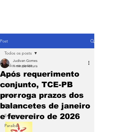
Post
Todos os posts
Judivan Gomes
Todos os posts
1 min de leitura
Após requerimento
Notícias
conjunto, TCE-PB
Política
prorroga prazos dos
BRASIL
balancetes de janeiro
Esporte
e fevereiro de 2026
Entretenimento
Paraíba