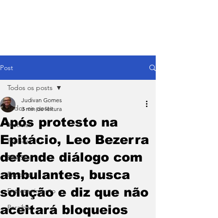
Post
Todos os posts
Judivan Gomes
Todos os posts
3 min de leitura
Após protesto na
Notícias
Epitácio, Leo Bezerra
Política
defende diálogo com
BRASIL
ambulantes, busca
Esporte
solução e diz que não
Entretenimento
aceitará bloqueios
Paraíba