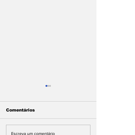
Comentários
Após convenções,
Leo Bezerra 
Escreva um comentário