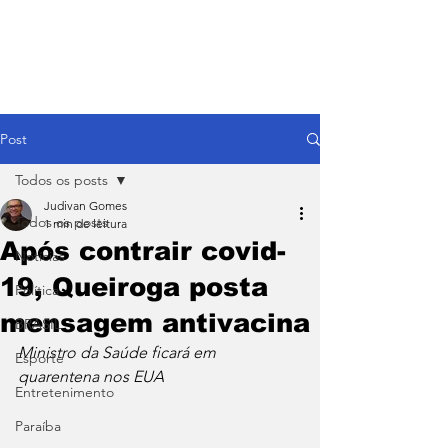
Post
Todos os posts
Judivan Gomes
Todos os posts
1 min de leitura
Após contrair covid-
Notícias
19, Queiroga posta
Política
mensagem antivacina
BRASIL
Ministro da Saúde ficará em 
Esporte
quarentena nos EUA
Entretenimento
Paraíba