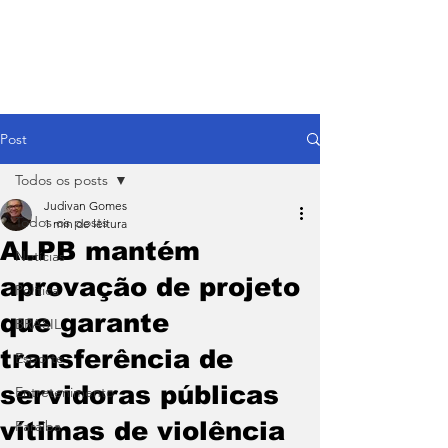
Post
Todos os posts
Judivan Gomes
Todos os posts
1 min de leitura
ALPB mantém
Notícias
aprovação de projeto
Política
que garante
BRASIL
transferência de
Esporte
servidoras públicas
Entretenimento
vítimas de violência
Paraíba