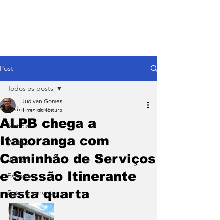
Post
Todos os posts
Judivan Gomes
Todos os posts
1 min de leitura
ALPB chega a
Notícias
Itaporanga com
Política
Caminhão de Serviços
BRASIL
e Sessão Itinerante
Esporte
nesta quarta
Entretenimento
Paraíba