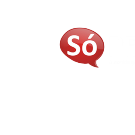
E-mail:
judivangomes@gmail.com
contatosopb@gmail.com
Telefones: (83) 3237-8435 - (83) 9 