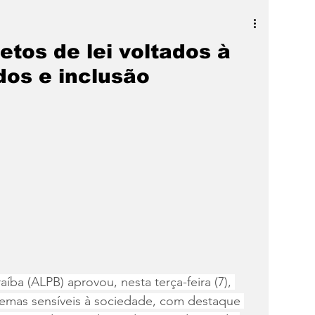
a
SLIDER
Destaque
etos de lei voltados à
os e inclusão
aíba (ALPB) aprovou, nesta terça-feira (7), 
 temas sensíveis à sociedade, com destaque 