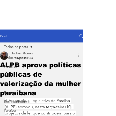
Post
Todos os posts
Judivan Gomes
Todos os posts
2 min de leitura
ALPB aprova políticas
Notícias
públicas de
Política
valorização da mulher
BRASIL
paraibana
Esporte
A Assembleia Legislativa da Paraíba 
Entretenimento
(ALPB) aprovou, nesta terça-feira (10), 
Paraíba
projetos de lei que contribuem para o 