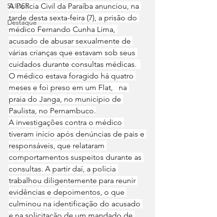
SLIDER
A Polícia Civil da Paraíba anunciou, na 
tarde desta sexta-feira (7), a prisão do 
Destaque
médico Fernando Cunha Lima, 
acusado de abusar sexualmente de 
várias crianças que estavam sob seus 
cuidados durante consultas médicas.  
O médico estava foragido há quatro 
meses e foi preso em um Flat,   na 
praia do Janga, no município de 
Paulista, no Pernambuco.
A investigações contra o médico 
tiveram início após denúncias de pais e 
responsáveis, que relataram 
comportamentos suspeitos durante as 
consultas. A partir daí, a polícia 
trabalhou diligentemente para reunir 
evidências e depoimentos, o que 
culminou na identificação do acusado 
e na solicitação de um mandado de 