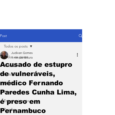
Post
Todos os posts
Judivan Gomes
Todos os posts
1 min de leitura
Acusado de estupro
Notícias
de vulneráveis,
Política
médico Fernando
BRASIL
Paredes Cunha Lima,
Esporte
é preso em
Entretenimento
Pernambuco
Paraíba