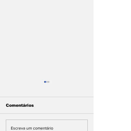
Comentários
Famup reforça
Com Daniella 
Escreva um comentário