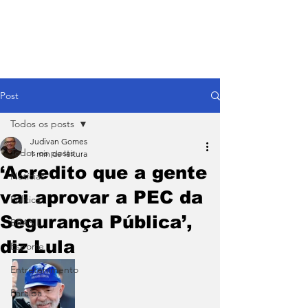
Post
Todos os posts
Judivan Gomes
Todos os posts
1 min de leitura
‘Acredito que a gente
Notícias
vai aprovar a PEC da
Política
Segurança Pública’,
BRASIL
diz Lula
Esporte
Entretenimento
Paraíba